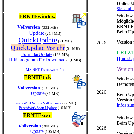
Online-U
Sie sind 
Windows
ERNTEwindow
Mögliche
ERNTEw
Vollversion
(332 MB)
Beim Upd
Update
(214 MB)
QuickUpdate
(51 MB)
Version 
2026
QuickUpdate Vorjahr
(51 MB)
LETZT
FormularUpdate
(123 MB)
QuickU
Hilfsprogramm für Download
(0,1 MB)
Version
MS NET Framework 4.x
ERNTEtick
Windows
Demofens
Vollversion
(131 MB)
2026
Update
(81 MB)
Beim Upd
Version 
PatchWorkScann Vollversion
(27 MB)
Infos zu
PatchWorkScan Update
(10 MB)
ERNTEscan
Windows
Beim Upd
Vollversion
(208 MB)
2026
Update
(105 MB)
Version 