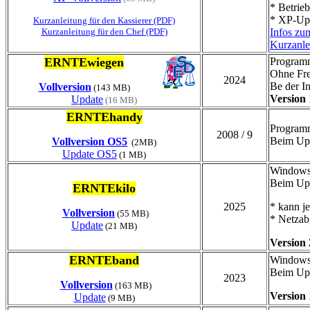
* Betrie
* XP-Up
Kurzanleitung für den Kassierer (PDF)
Kurzanleitung für den Chef (PDF)
Infos zu
Kurzanl
ERNTEwiegen
Program
Ohne Fre
2024
Be der In
Vollversion
(143 MB)
Version 
Update
(16 MB)
ERNTEhandy
Program
2008 / 9
Beim Upd
Vollversion OS5
(2MB)
Update OS5
(1 MB)
Windows
Beim Upd
ERNTEkilo
2025
* kann j
Vollversion
(55 MB)
* Netzabg
Update
(21 MB)
Version 
ERNTEband
Windows
Beim Upd
2023
Vollversion
(163 MB)
Version 
Update
(9 MB)