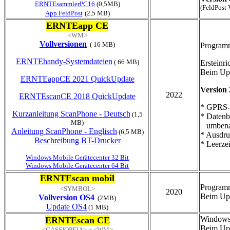
ERNTEsammlerPC16
(0,5MB)
(FeldPost 
App FeldPost
(2,5 MB)
ERNTEapp CE
<WM>
Vollversionen
( 16 MB)
Programm
ERNTEhandy-Systemdateien
( 66 MB)
Ersteinr
Beim Upd
ERNTEappCE 2021 QuickUpdate
Version
2022
ERNTEscanCE 2018 QuickUpdate
* GPRS-T
Kurzanleitung ScanPhone - Deutsch
(1,5
* Datenb
MB)
umbena
Anleitung ScanPhone - Englisch
(6,5 MB)
* Ausdru
Beschreibung BT-Drucker
* Leerze
Windows Mobile Gerätecenter 32 Bit
Windows Mobile Gerätecenter 64 Bit
ERNTEscan mobil
Progra
<SYMBOL>
2020
Beim Upd
Vollversion OS4
(2MB)
Update OS4
(1 MB)
Windows
ERNTEscan CE
Beim Upd
<CASSIOPEIA> + <WM>