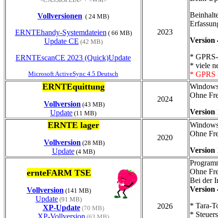
Beinhalte
Vollversionen
( 24 MB)
Erfassu
2023
ERNTEhandy-Systemdateien
( 66 MB)
Version 
Update CE
(42 MB)
* GPRS-T
ERNTEscanCE 2023 (Quick)Update
* viele 
Microsoft ActiveSync 4.5 Deutsch
* GPRS -
ERNTEquittung
Windows
Ohne Fre
2024
Vollversion
(43 MB)
Version 
Update
(11 MB)
ERNTE lager
Windows
Ohne Fre
2020
Vollversion
(28 MB)
Version 
Update
(4 MB)
Program
Ohne Fre
ernteFARM TSE
Bei der I
Version 
Vollversion
(141 MB)
Update
(91 MB)
* Tara-T
2026
XP-Update
(70 MB)
* Steuers
XP-Vollversion
(63 MB)