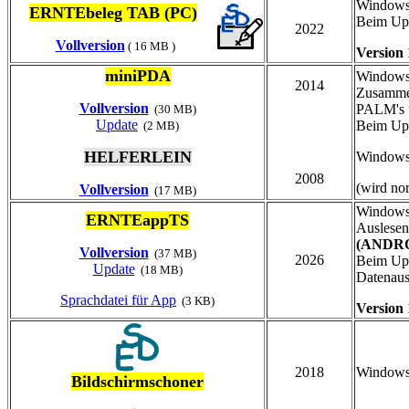
Windows 
ERNTEbeleg TAB (PC)
Beim Upd
2022
Vollversion
( 16 MB )
Version 
miniPDA
Windows
2014
Zusammen
Vollversion
PALM's
(30 MB)
Update
Beim Upd
(2 MB)
HELFERLEIN
Windows
2008
(wird no
Vollversion
(17 MB)
Windows
ERNTEappTS
Auslesen
(ANDROI
Vollversion
(37 MB)
2026
Beim Upd
Update
(18 MB)
Datenau
Sprachdatei für App
(3 KB)
Version 
2018
Windows 
Bildschirmschoner