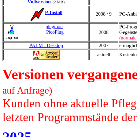
Vollversion
(2 MB)
P-Install
2008 / 9
PC-Anbi
plugmon
PC-Progr
PicoPlug
2008
Gegenst
(normaler
PALM - Desktop
2007
ermöglic
aktuell
Kostenlo
Versionen vergangen
auf Anfrage)
Kunden ohne aktuelle Pflege
letzten Programmstände der 
2025